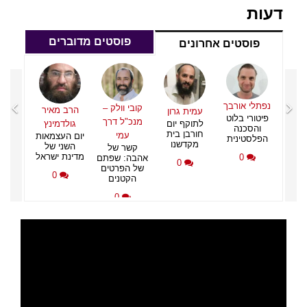
דעות
פוסטים מדוברים
פוסטים אחרונים
איר
נפתלי
פיטור
ינץ
והס
מאות
הפלס
של
נפתלי אורבך
קובי וולק –
הרב מאיר
עמית גרון
שראל
פיטורי בלוט
מנכ"ל דרך
לתוקף יום
גולדמינץ
והסכנה
חורבן בית
עמי
יום העצמאות
הפלסטינית
מקדשנו
השני של
קשר של
מדינת ישראל
0
אהבה: שפתם
0
של הפרטים
0
הקטנים
0