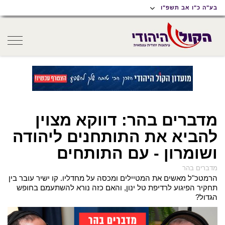
תוכן
תפריט
תפריט
בע"ה כ"ו אב תשפ"ו
ראשי
ראשי
נגישות
oggle
gation
מדברים בהר: דווקא מצוין
להביא את התותחנים ליהודה
ושומרון - עם התותחים
מדברים בהר
הרמטכ"ל מאשים את המטיילים ומכסה על מחדליו. קו ישיר עובר בין
תחקיר הפיגוע לרדיפת טל ינון, והאם כזה נורא להשתעמם בחופש
הגדול?