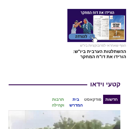
הגוף שאחראי לפרובוקציות ביו"ש
ההשתלטות הערבית ביו"ש:
הורידו את דו"ח המחקר
קטעי וידאו
חדשות
פודקאסט
בית
תרבות
המדרש
וקהילה