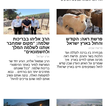
פרשת ראה: הקודש
הרב אליהו בבריכות
והחול בארץ ישראל
שלמה: "מקום שמחבר
אותנו לשלמה המלך
פרשת שבוע
ולחשמונאים"
מבחירה בין ברכה לקללה ועד
הלכות בשר וחגים, פרשת ראה
ארץ ישראל
מכינה אותנו לחיים בארץ. איך
הרב שמואל אליהו, הגיע יחד שר
שומרים על האיזון העדין שבין קודש
המורשת לסיור באתר ההיסטורי
לחול כשמקימים חיים בארץ ישראל?
בריכות שלמה: "ככל שאנחנו
מתרבים יותר הם בורחים… נבוא
למקומות האלה, ננקה אותם ונשיב
אותם למה שהם צריכים להיות"