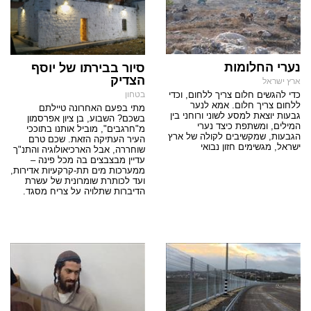
נערי החלומות
סיור בבירתו של יוסף
הצדיק
ארץ ישראל
כדי להגשים חלום צריך ללחום, וכדי
בטחון
ללחום צריך חלום. אמא לנער
מתי בפעם האחרונה טיילתם
גבעות יוצאת למסע לשוני ורוחני בין
בשכם? השבוע, בן ציון אפרסמון
המילים, ומשתפת כיצד נערי
מ"חרגבים", מוביל אותנו בתוככי
הגבעות, שמקשיבים לקולה של ארץ
העיר העתיקה הזאת. שכם טרם
ישראל, מגשימים חזון נבואי
שוחררה, אבל הארכיאולוגיה והתנ"ך
עדיין מבצבצים בה מכל פינה –
ממערכות מים תת-קרקעיות אדירות,
ועד לכותרת שומרונית של עשרת
הדיברות שתלויה על צריח מסגד.