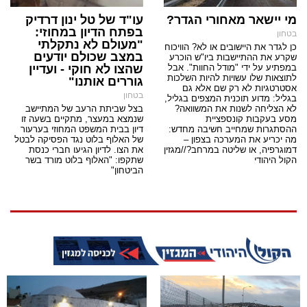
מי יישאר מאחורי הגדר?
עו"ד של טל ינון דרדיק
בפתח הדיון במחוזי:
בטחון
"מעולם לא נתקלתי
כן לגדר את היישובים או לא? הוויכוח
במצב שכולם יודעים
שקרע את ההתיישבות ביו"ש הוכרע
במפתיע על ידי "מודל החוות". אבל
שהצו לא חוקי - ועדיין
לתוצאות שלו עשויות להיות השלכות
גוררים אותנו"
אסטרטגיות לא רק שם אלא גם
בטחון
בגליל: מדוע תוכנית המצפים בגליל,
לא הצליחה לשנות את המשוואה?
בצל שביתת הרעב של המתיישב
מסע בעקבות קונספציית
שנמצא במעצר, מתקיים בשעה זו
ההסתגרות שמחייב חשיבה מחדש:
דיון בבית המשפט המחוזי בערעור
מה יכריע את המערכה בצפון –
של האלוף בלוט נגד הפסיקה לבטל
דמוגרפיה, או שליטה במרחב?//מגזין
את הצו. לדיון הגיעו חברי כנסת
הקול היהודי
שתקפו: "האלוף בלוט מורד בשר
הביטחון"