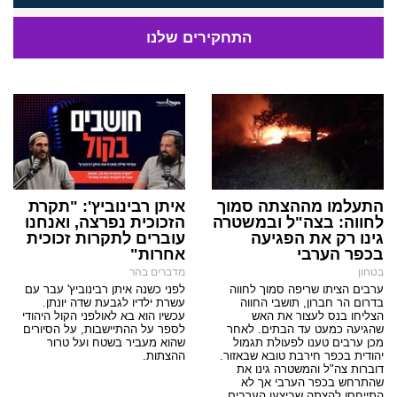
התחקירים שלנו
התעלמו מההצתה סמוך
איתן רבינוביץ': "תקרת
לחווה: בצה"ל ובמשטרה
הזכוכית נפרצה, ואנחנו
גינו רק את הפגיעה
עוברים לתקרות זכוכית
בכפר הערבי
אחרות"
בטחון
מדברים בהר
ערבים הציתו שריפה סמוך לחווה
לפני כשנה איתן רבינוביץ' עבר עם
בדרום הר חברון, תושבי החווה
עשרת ילדיו לגבעת שדה יונתן.
הצליחו בנס לעצור את האש
עכשיו הוא בא לאולפני הקול היהודי
שהגיעה כמעט עד הבתים. לאחר
לספר על ההתיישבות, על הסיורים
מכן ערבים טענו לפעולת תגמול
שהוא מעביר בשטח ועל טרור
יהודית בכפר חירבת טובא שבאזור.
ההצתות.
דוברות צה"ל והמשטרה גינו את
שהתרחש בכפר הערבי אך לא
התייחסו להצתה שביצעו הערבים