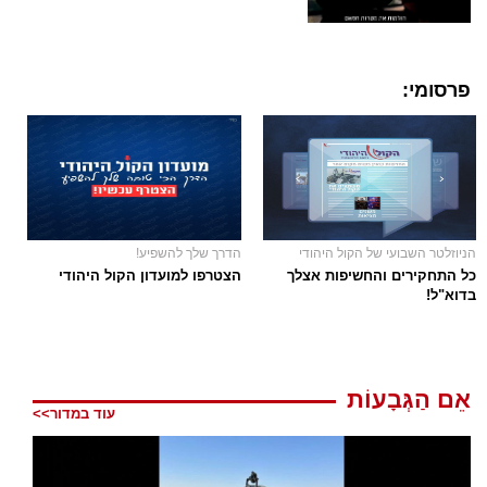
פרסומי:
הניוזלטר השבועי של הקול היהודי
הדרך שלך להשפיע!
כל התחקירים והחשיפות אצלך
הצטרפו למועדון הקול היהודי
בדוא"ל!
אֵם הַגְּבָעוֹת
עוד במדור>>