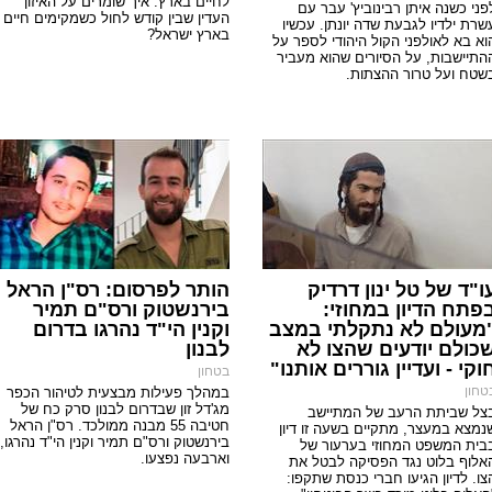
לחיים בארץ. איך שומרים על האיזון
פני כשנה איתן רבינוביץ' עבר עם
העדין שבין קודש לחול כשמקימים חיים
שרת ילדיו לגבעת שדה יונתן. עכשיו
בארץ ישראל?
וא בא לאולפני הקול היהודי לספר על
התיישבות, על הסיורים שהוא מעביר
שטח ועל טרור ההצתות.
ו"ד של טל ינון דרדיק
הותר לפרסום: רס"ן הראל
פתח הדיון במחוזי:
בירנשטוק ורס"ם תמיר
מעולם לא נתקלתי במצב
וקנין הי"ד נהרגו בדרום
כולם יודעים שהצו לא
לבנון
וקי - ועדיין גוררים אותנו"
בטחון
טחון
במהלך פעילות מבצעית לטיהור הכפר
מג'דל זון שבדרום לבנון סרק כח של
צל שביתת הרעב של המתיישב
חטיבה 55 מבנה ממולכד. רס"ן הראל
נמצא במעצר, מתקיים בשעה זו דיון
בירנשטוק ורס"ם תמיר וקנין הי"ד נהרגו,
בית המשפט המחוזי בערעור של
וארבעה נפצעו.
אלוף בלוט נגד הפסיקה לבטל את
צו. לדיון הגיעו חברי כנסת שתקפו: