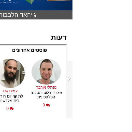
ג'יהאד הלבבות
דעות
פוסטים אחרונים
נפתלי אורבך
ובי וולק – מנכ"ל
הרב מאיר גולדמינץ
עמית גרון
פיטורי בלוט והסכנה
דרך עמי
יום העצמאות השני
לתוקף יום חורב
הפלסטינית
קשר של אהבה:
של מדינת ישראל
בית מקדשנו
פתם של הפרטים
0
0
הקטנים
0
0