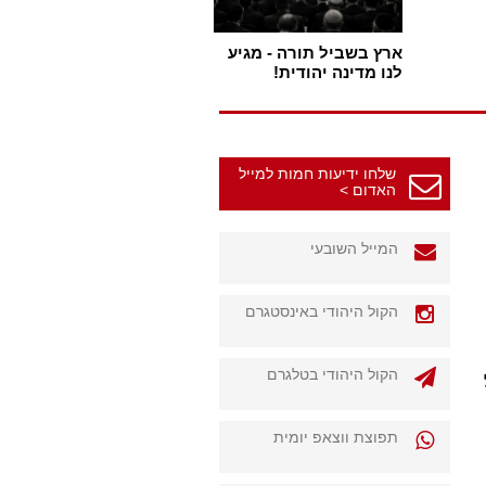
ארץ בשביל תורה - מגיע
לנו מדינה יהודית!
שלחו ידיעות חמות למייל
האדום >
המייל השובעי
הקול היהודי באינסטגרם
הקול היהודי בטלגרם
תפוצת ווצאפ יומית