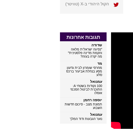
הקול היהודי ב-X (טוויטר)
תגובות אחרונות
שדודה
"נסיגה ישראלית מלאה
והקמת מדינה פלסטינית"
מה יקרה בעזה?
מד
מחרסי שומרון לבית גדעון:
מסע בנחלת אביעזר ברכס
סלע
עמנואל
100 נקודות בשטחי A:
קובי וולק – מנכ"ל
התוכנית לביטול הסכמי
הרב מאיר גולדמינץ
ת גרון
אוסלו
דרך עמי
יום העצמאות השני
יום חורבן
יוספה רחמן
קשר של אהבה:
של מדינת ישראל
מקדשנו
תמונת מצב - סיכום חדשות
שפתם של הפרטים
השבוע
0
הקטנים
0
עמנואל
0
נוער הגבעות ודוד המלך