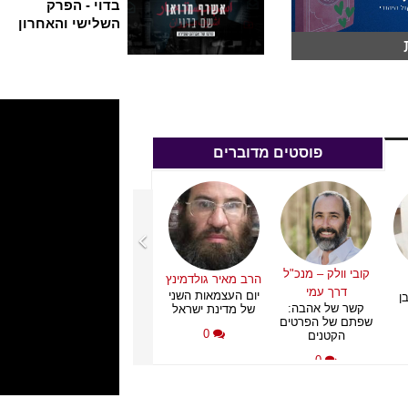
בדוי - הפרק
השלישי והאחרון
פוסטים מדוברים
נפתלי אורבך
קובי וולק – מנכ"ל
הרב מאיר גולדמינץ
עמי
פיטורי בלוט והסכנה
דרך עמי
יום העצמאות השני
ן
לתוקף 
הפלסטינית
קשר של אהבה:
של מדינת ישראל
בית 
שפתם של הפרטים
0
0
הקטנים
0