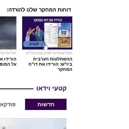
דוחות המחקר שלנו להורדה:
הגוף שאחראי לפרובוקציות ביו"ש
הכל על עכר
ההשתלטות הערבית
הורידו א
ביו"ש: הורידו את דו"ח
על המופ
המחקר
קטעי וידאו
חדשות
פודקא