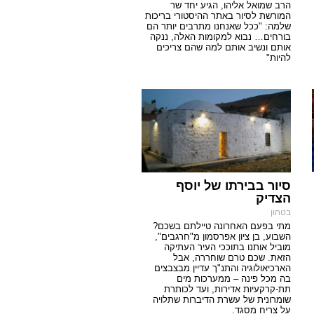
הרב שמואל אליהו, הגיע יחד שר
המורשת לסיור באתר ההיסטורי בריכות
שלמה: "ככל שאנחנו מתרבים יותר הם
בורחים… נבוא למקומות האלה, ננקה
אותם ונשיב אותם למה שהם צריכים
להיות"
סיור בבירתו של יוסף
הצדיק
בטחון
מתי בפעם האחרונה טיילתם בשכם?
השבוע, בן ציון אפרסמון מ"חרגבים",
מוביל אותנו בתוככי העיר העתיקה
הזאת. שכם טרם שוחררה, אבל
הארכיאולוגיה והתנ"ך עדיין מבצבצים
בה מכל פינה – ממערכות מים
תת-קרקעיות אדירות, ועד לכותרת
שומרונית של עשרת הדיברות שתלויה
על צריח מסגד.