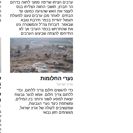
ערבים הציתו שריפה סמוך לחווה בדרום
ל
הר חברון, תושבי החווה הצליחו בנס
ע
לעצור את האש שהגיעה כמעט עד
ה
הבתים. לאחר מכן ערבים טענו לפעולת
ה
תגמול יהודית בכפר חירבת טובא
ב
שבאזור. דוברות צה"ל והמשטרה גינו
את שהתרחש בכפר הערבי אך לא
התייחסו להצתה שביצעו הערבים
נערי החלומות
ע
ב
ארץ ישראל
"
כדי להגשים חלום צריך ללחום, וכדי
ש
ללחום צריך חלום. אמא לנער גבעות
יוצאת למסע לשוני ורוחני בין המילים,
ח
ומשתפת כיצד נערי הגבעות,
ב
שמקשיבים לקולה של ארץ ישראל,
ב
מגשימים חזון נבואי
ש
ב
ה
ה