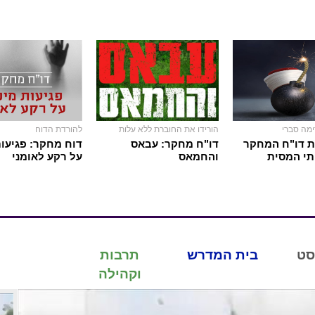
ימה סברי
הורידו את החוברת ללא עלות
להורדת הדוח
ת דו"ח המחקר
דו"ח מחקר: עבאס
דוח מחקר: פגיעות
תי המסית
והחמאס
על רקע לאומני
סט
בית המדרש
תרבות
וקהילה