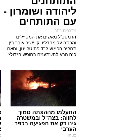
התותחנים
ליהודה ושומרון -
עם התותחים
מדברים בהר
הרמטכ"ל מאשים את המטיילים
ומכסה על מחדליו. קו ישיר עובר בין
תחקיר הפיגוע לרדיפת טל ינון, והאם
כזה נורא להשתעמם בחופש הגדול?
התעלמו מההצתה סמוך
א
לחווה: בצה"ל ובמשטרה
ה
גינו רק את הפגיעה בכפר
ע
הערבי
א
בטחון
מ