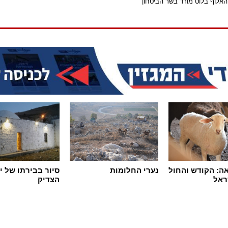
האלוף בלוט מורד בשר הביטחון"
ה: הקודש והחול
נערי החלומות
סיור בבירתו של י
ראל
הצדיק