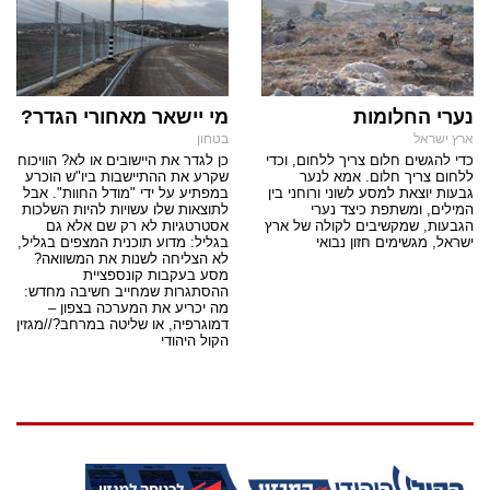
נערי החלומות
מי יישאר מאחורי הגדר?
ארץ ישראל
בטחון
כדי להגשים חלום צריך ללחום, וכדי
כן לגדר את היישובים או לא? הוויכוח
ללחום צריך חלום. אמא לנער
שקרע את ההתיישבות ביו"ש הוכרע
גבעות יוצאת למסע לשוני ורוחני בין
במפתיע על ידי "מודל החוות". אבל
המילים, ומשתפת כיצד נערי
לתוצאות שלו עשויות להיות השלכות
הגבעות, שמקשיבים לקולה של ארץ
אסטרטגיות לא רק שם אלא גם
ישראל, מגשימים חזון נבואי
בגליל: מדוע תוכנית המצפים בגליל,
לא הצליחה לשנות את המשוואה?
מסע בעקבות קונספציית
ההסתגרות שמחייב חשיבה מחדש:
מה יכריע את המערכה בצפון –
דמוגרפיה, או שליטה במרחב?//מגזין
הקול היהודי