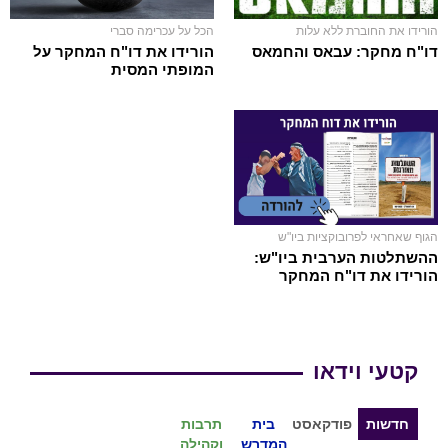
הורידו את החוברת ללא עלות
הכל על עכרימה סברי
דו"ח מחקר: עבאס והחמאס
הורידו את דו"ח המחקר על
המופתי המסית
הגוף שאחראי לפרובוקציות ביו"ש
ההשתלטות הערבית ביו"ש:
הורידו את דו"ח המחקר
קטעי וידאו
חדשות
פודקאסט
בית
תרבות
המדרש
וקהילה