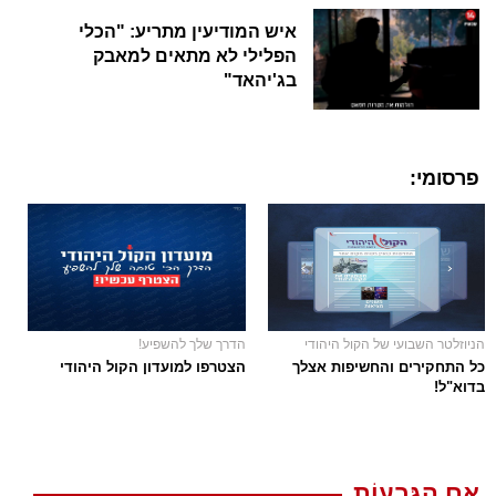
איש המודיעין מתריע: "הכלי
הפלילי לא מתאים למאבק
בג'יהאד"
פרסומי:
הניוזלטר השבועי של הקול היהודי
הדרך שלך להשפיע!
כל התחקירים והחשיפות אצלך
הצטרפו למועדון הקול היהודי
בדוא"ל!
אֵם הַגְּבָעוֹת