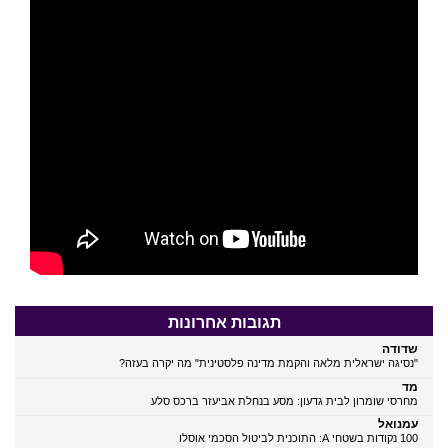
תגובות אחרונות
שדודה
"נסיגה ישראלית מלאה והקמת מדינה פלסטינית" מה יקרה בעזה?
מד
מחרסי שומרון לבית גדעון: מסע בנחלת אביעזר ברכס סלע
עמנואל
100 נקודות בשטחי A: התוכנית לביטול הסכמי אוסלו