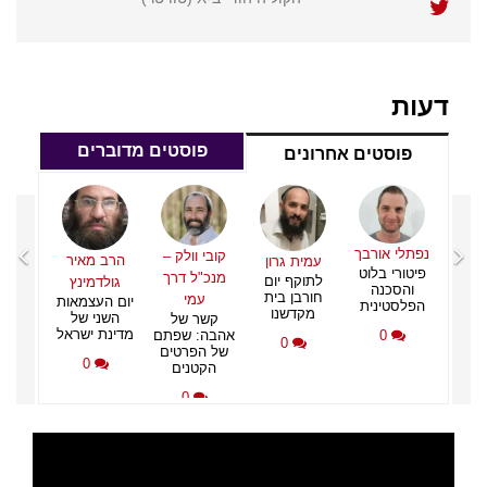
דעות
פוסטים מדוברים
פוסטים אחרונים
איר
נפתלי
פיטור
ינץ
והס
מאות
הפלס
של
נפתלי אורבך
קובי וולק –
הרב מאיר
עמית גרון
שראל
פיטורי בלוט
מנכ"ל דרך
לתוקף יום
גולדמינץ
והסכנה
חורבן בית
עמי
יום העצמאות
הפלסטינית
מקדשנו
השני של
קשר של
מדינת ישראל
0
אהבה: שפתם
0
של הפרטים
0
הקטנים
0