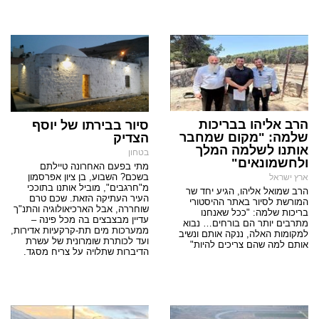
הרב אליהו בבריכות
סיור בבירתו של יוסף
שלמה: "מקום שמחבר
הצדיק
אותנו לשלמה המלך
בטחון
ולחשמונאים"
מתי בפעם האחרונה טיילתם
בשכם? השבוע, בן ציון אפרסמון
ארץ ישראל
מ"חרגבים", מוביל אותנו בתוככי
הרב שמואל אליהו, הגיע יחד שר
העיר העתיקה הזאת. שכם טרם
המורשת לסיור באתר ההיסטורי
שוחררה, אבל הארכיאולוגיה והתנ"ך
בריכות שלמה: "ככל שאנחנו
עדיין מבצבצים בה מכל פינה –
מתרבים יותר הם בורחים… נבוא
ממערכות מים תת-קרקעיות אדירות,
למקומות האלה, ננקה אותם ונשיב
ועד לכותרת שומרונית של עשרת
אותם למה שהם צריכים להיות"
הדיברות שתלויה על צריח מסגד.