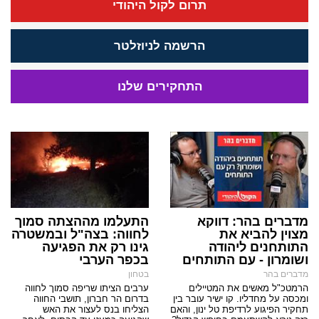
תרום לקול היהודי
הרשמה לניוזלטר
התחקירים שלנו
מדברים בהר: דווקא
התעלמו מההצתה סמוך
מצוין להביא את
לחווה: בצה"ל ובמשטרה
התותחנים ליהודה
גינו רק את הפגיעה
ושומרון - עם התותחים
בכפר הערבי
מדברים בהר
בטחון
הרמטכ"ל מאשים את המטיילים
ערבים הציתו שריפה סמוך לחווה
ומכסה על מחדליו. קו ישיר עובר בין
בדרום הר חברון, תושבי החווה
תחקיר הפיגוע לרדיפת טל ינון, והאם
הצליחו בנס לעצור את האש