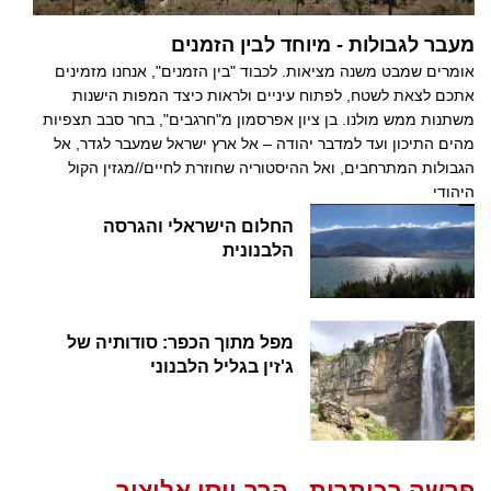
מעבר לגבולות - מיוחד לבין הזמנים
אומרים שמבט משנה מציאות. לכבוד "בין הזמנים", אנחנו מזמינים
אתכם לצאת לשטח, לפתוח עיניים ולראות כיצד המפות הישנות
משתנות ממש מולנו. בן ציון אפרסמון מ"חרגבים", בחר סבב תצפיות
מהים התיכון ועד למדבר יהודה – אל ארץ ישראל שמעבר לגדר, אל
הגבולות המתרחבים, ואל ההיסטוריה שחוזרת לחיים//מגזין הקול
היהודי
החלום הישראלי והגרסה
הלבנונית
מפל מתוך הכפר: סודותיה של
ג'זין בגליל הלבנוני
פרשה בכותרות - הרב יוסי אליצור